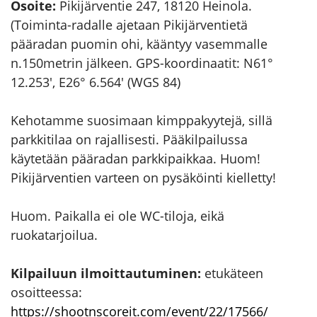
Osoite:
Pikijärventie 247, 18120 Heinola.
(Toiminta-radalle ajetaan Pikijärventietä
pääradan puomin ohi, kääntyy vasemmalle
n.150metrin jälkeen. GPS-koordinaatit: N61°
12.253′, E26° 6.564′ (WGS 84)
Kehotamme suosimaan kimppakyytejä, sillä
parkkitilaa on rajallisesti. Pääkilpailussa
käytetään pääradan parkkipaikkaa. Huom!
Pikijärventien varteen on pysäköinti kielletty!
Huom. Paikalla ei ole WC-tiloja, eikä
ruokatarjoilua.
Kilpailuun ilmoittautuminen:
etukäteen
osoitteessa:
https://shootnscoreit.com/event/22/17566/