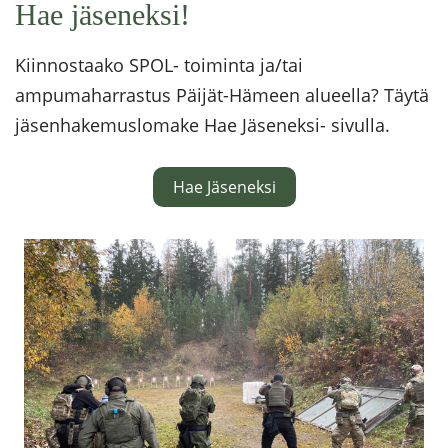
Hae jäseneksi!
Kiinnostaako SPOL- toiminta ja/tai
ampumaharrastus Päijät-Hämeen alueella? Täytä
jäsenhakemuslomake Hae Jäseneksi- sivulla.
Hae Jäseneksi