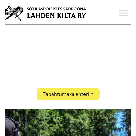
Tervetuloa Lahden SPOL-
Killan sivuille!
Sivuilla voit tutustua Kiltaan, sen toimintaan ja
tapahtumiin.
Tapahtumakalenteriin