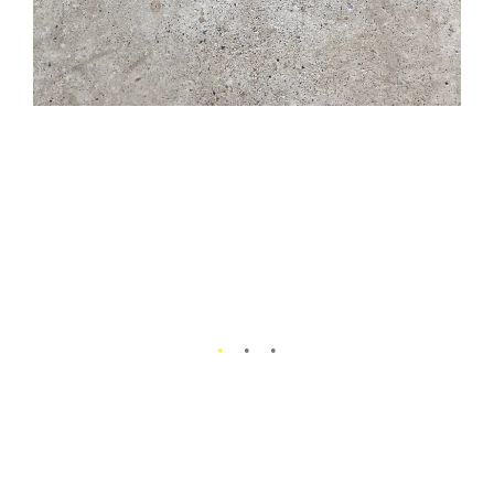
Kilta on erityisesti kunnostautunut
ampumakilpailuiden järjestäjänä. Viime
vuosina on panostettu erityisesti SRA-
kilpailutoimintaan kansallisella tasolla.
Vuosittain ratkaistaan myös SPOL Sniper,
Marksman, sekä SPOLS OF STEEL- voittajat.