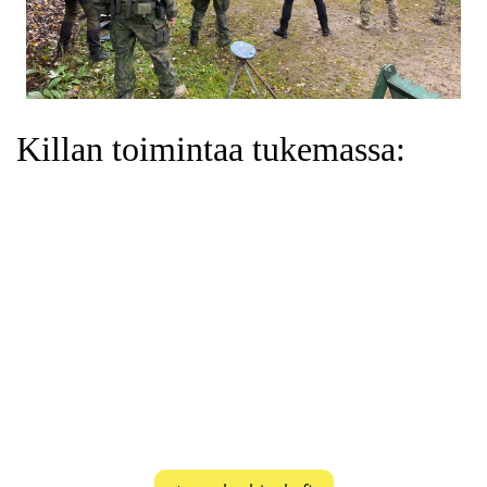
Killan toimintaa tukemassa:
Teuvo Louhisola Oy
on vuodesta 1957 toiminut
metsästys- ja urheiluaseiden sekä
ampumaurheilu- ja erätarvikkeiden
maahantuontiyritys. Olemme Suomen ainoa
virallinen maahantuoja seuraaville
tuotemerkeille: Benelli, Trijicon, Steyr Arms, Toni
Systems, FrogLube, Real Avid, OA Defense,
Outdoor Edge, Decibullz